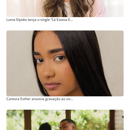
Luma Elpidio lança o single “Lá Estava Eu”, profunda reflexão nos Evangelhos de Jesus Cristo
Cantora Esther anuncia gravação ao vivo de álbum autoral com participações especiais no Rio de Janeiro