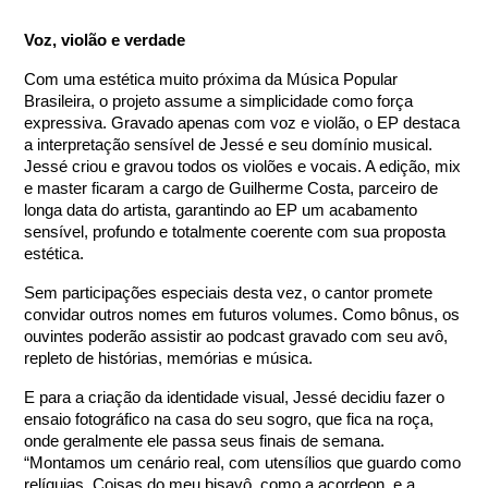
Voz, violão e verdade
Com uma estética muito próxima da Música Popular
Brasileira, o projeto assume a simplicidade como força
expressiva. Gravado apenas com voz e violão, o EP destaca
a interpretação sensível de Jessé e seu domínio musical.
Jessé criou e gravou todos os violões e vocais. A edição, mix
e master ficaram a cargo de Guilherme Costa, parceiro de
longa data do artista, garantindo ao EP um acabamento
sensível, profundo e totalmente coerente com sua proposta
estética.
Sem participações especiais desta vez, o cantor promete
convidar outros nomes em futuros volumes. Como bônus, os
ouvintes poderão assistir ao podcast gravado com seu avô,
repleto de histórias, memórias e música.
E para a criação da identidade visual, Jessé decidiu fazer o
ensaio fotográfico na casa do seu sogro, que fica na roça,
onde geralmente ele passa seus finais de semana.
“Montamos um cenário real, com utensílios que guardo como
relíquias. Coisas do meu bisavô, como a acordeon, e a