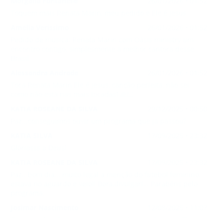
Morgana Fontanelle
26/01/2026 • 01:52
Toquem mais Renata Marin, meu pedido e Ele é Jesus
Amélia Veríssimo
26/01/2026 • 01:52
Pedido de música: Renata Marin com Oásis ministry um
encontro contigo, simplesmente a melhor cantora desse
Brasil
Alessandra Andrade
26/01/2026 • 01:52
Toca Renata Marin Ele é Jesus, canção perfeita, não sei
como não está nas mais tocadas! 🙏🏻
KATIA ROSEANE DA SILVA
29/12/2025 • 00:50
Paz...conseguimos ouvir um programa que ja passou?
KATIA SILVA
17/09/2025 • 23:32
Glóriasss a Deus!
KATIA ROSEANE DA SILVA
17/09/2025 • 23:32
Paz.. bom dia... muito legal a menção do futebol feminino,
estava no aguardo e veio!! Bora,divulgar!... Parabéns pelo
programa.
Josimar Nascimento
12/08/2025 • 11:07