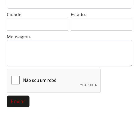
Cidade:
Estado:
Mensagem:
Enviar
Maxsuel
13/07/2026 • 08:18
Boa tarde, tenho um pedido especial de música, Fica
Comigo, Senhor de Fernando Aquino, essa canção tem sido
a minha oração nos últimos dias.