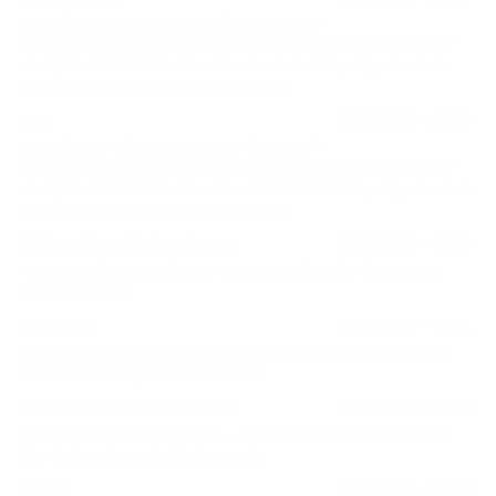
Meu bem maior Jeremias akino SPOTIFY
https://open.spotify.com/track/72YkP9l2cEwxgCMFFIHdTq?
si=YyYtwfMRShKlGtcDhszb3w Youtube https://youtu.be/-
GV7Bt4sDtk?si=WJeaDuo3sCWsrbeO
ana
20/02/2025 • 21:34
Esse louvor vale a pena tocar *SPOTIFY*
https://open.spotify.com/track/72YkP9l2cEwxgCMFFIHdTq?
si=YyYtwfMRShKlGtcDhszb3w *YOUTUBE* https://youtu.be/-
GV7Bt4sDtk?si=WJeaDuo3sCWsrbeO
jefterwilliam@hotmail.com
08/01/2025 • 13:03
Gostaria de ouvir o louvor Teu Nome é poder da cantora
Ruama Nunes
ivanilton
04/01/2025 • 12:54
Gostaria de ouvir a canção Aleiluia, O Salvador venceu de
Iva Guimarães pela Bless music
ivanilton.guig@hotmail.com
04/01/2025 • 12:52
Gostaria de ouvir a canção - Aleluia, o Salvador venceu de
Iva Guimarães pela Bless music
Janna
09/09/2024 • 22:13