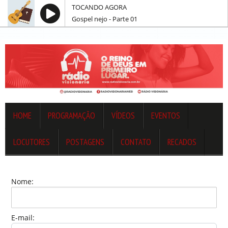
TOCANDO AGORA
Gospel nejo - Parte 01
HOME
PROGRAMAÇÃO
VÍDEOS
EVENTOS
LOCUTORES
POSTAGENS
CONTATO
RECADOS
Nome:
E-mail: