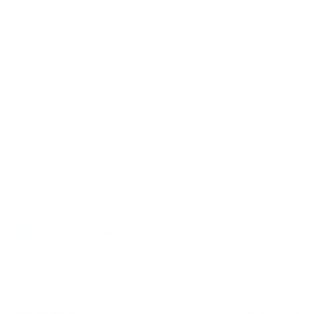
Quero pedir o louvor Jesus vem me buscar da Anna Clara
Rocha
KATIA ROSEANE DA SILVA
05/08/2025 • 16:32
Paz a todos..... hoje o programa de esportes foi quase um
trava língua...kkkk... Muito bom programa!
KATIA ROSEANE DA SILVA
21/07/2025 • 14:40
Acompanhando aqui na íntegra a estreia do programa de
esportes, sensacional! Imparcial e informativo, parabéns a
equipe!
Lucas
09/06/2025 • 08:17
Olá gostaria de ouvir a canção " O Leão Ressurgiu" de Maíra
Oliveira 🙏🔥🙌
https://open.spotify.com/track/6TUTHGOjqbt9ENaijzChIt?
si=7Yo8RZ7TT_u5WUV2X_y2Qg
nascimento.luane14@gmail.com
26/05/2025 • 12:33
Olá meus amigos, eu gostaria de ouvir o lançamento do
Ministério Majestade a música Inabalável ❤️‍🔥❤️‍🔥
https://open.spotify.com/track/7ssYRIPdWcm8d2Crtrf9Eu?
si=nHb4rnb3R927P1W13TAUOw
ana caroline
20/02/2025 • 21:34